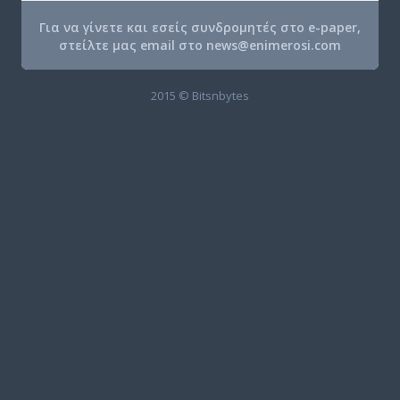
Για να γίνετε και εσείς συνδρομητές στο e-paper,
στείλτε μας email στο
news@enimerosi.com
2015 © Bitsnbytes