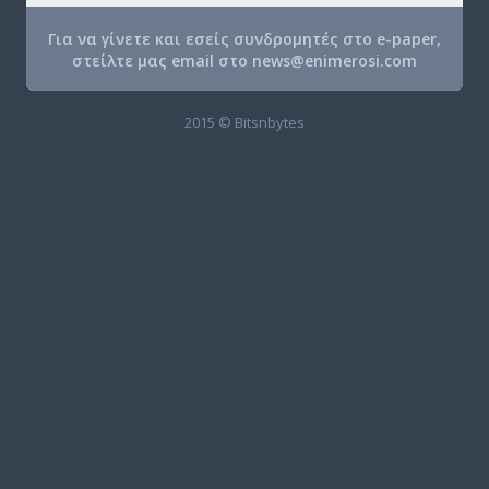
Για να γίνετε και εσείς συνδρομητές στο e-paper,
στείλτε μας email στο
news@enimerosi.com
2015 © Bitsnbytes