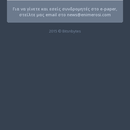
Για να γίνετε και εσείς συνδρομητές στο e-paper,
στείλτε μας email στο
news@enimerosi.com
2015 © Bitsnbytes