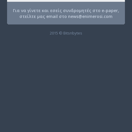
Για να γίνετε και εσείς συνδρομητές στο e-paper,
στείλτε μας email στο
news@enimerosi.com
2015 © Bitsnbytes