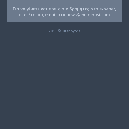
Για να γίνετε και εσείς συνδρομητές στο e-paper,
στείλτε μας email στο
news@enimerosi.com
2015 © Bitsnbytes