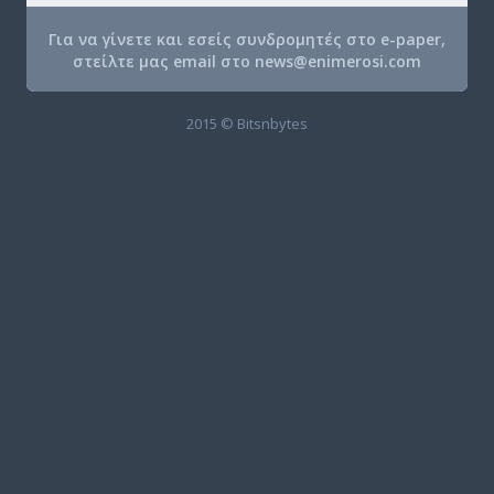
Για να γίνετε και εσείς συνδρομητές στο e-paper,
στείλτε μας email στο
news@enimerosi.com
2015 © Bitsnbytes