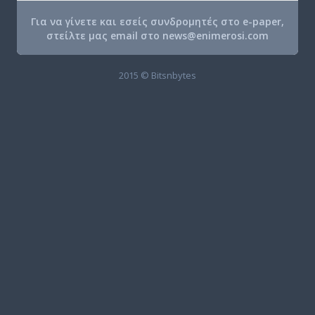
Για να γίνετε και εσείς συνδρομητές στο e-paper,
στείλτε μας email στο
news@enimerosi.com
2015 © Bitsnbytes