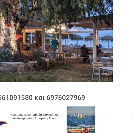
2661091580 και 6976027969