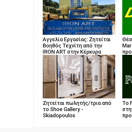
Αγγελία Εργασίας: Ζητείται
Θέσ
Βοηθός Τεχνίτη από την
Mar
IRON ART στην Κέρκυρα
προ
Ζητείται πωλητής/τρια από
Το 
το Shoe Gallery -
στη
Skiadopoulos
προ