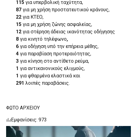
115
για υπερβολική ταχύτητα,
87
για μη χρήση προστατευτικού κράνους,
22
για ΚΤΕΟ,
15
για μη χρήση ζώνης ασφαλείας,
12
για στέρηση άδειας ικανότητας οδήγησης
8
για κινητό τηλέφωνο
,
6
για οδήγηση υπό την επήρεια μέθης,
4
για παραβίαση προτεραιότητας,
3
για κίνηση στο αντίθετο ρεύμα,
1
για αντικανονικούς ελιγμούς,
1
για φθαρμένα ελαστικά και
291
λοιπές παραβάσεις.
ΦΩΤΟ ΑΡΧΕΙΟΥ
Εμφανίσεις: 973