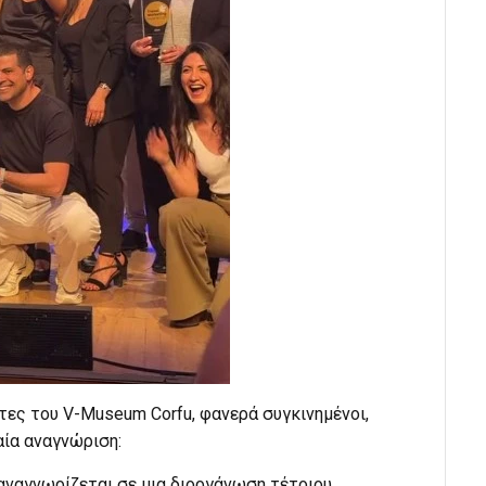
τες του V-Museum Corfu, φανερά συγκινημένοι,
αία αναγνώριση:
 αναγνωρίζεται σε μια διοργάνωση τέτοιου