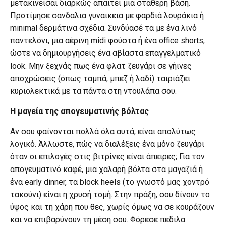
μετακινείσαι διαρκώς απαιτεί μια σταθερή βάση.
Προτίμησε σανδαλια γυναικεια με φαρδιά λουράκια ή
minimal δερμάτινα σχέδια. Συνδύασέ τα με ένα λινό
παντελόνι, μια αέρινη midi φούστα ή ένα office shorts,
ώστε να δημιουργήσεις ένα αβίαστα επαγγελματικό
look. Μην ξεχνάς πως ένα φλατ ζευγάρι σε γήινες
αποχρώσεις (όπως ταμπά, μπεζ ή λαδί) ταιριάζει
κυριολεκτικά με τα πάντα στη ντουλάπα σου.
Η μαγεία της απογευματινής βόλτας
Αν σου φαίνονται πολλά όλα αυτά, είναι απολύτως
λογικό. Άλλωστε, πώς να διαλέξεις ένα μόνο ζευγάρι
όταν οι επιλογές στις βιτρίνες είναι άπειρες; Για τον
απογευματινό καφέ, μια χαλαρή βόλτα στα μαγαζιά ή
ένα early dinner, τα block heels (το γνωστό μας χοντρό
τακούνι) είναι η χρυσή τομή. Στην πράξη, σου δίνουν το
ύψος και τη χάρη που θες, χωρίς όμως να σε κουράζουν
και να επιβαρύνουν τη μέση σου. Φόρεσε πεδιλα