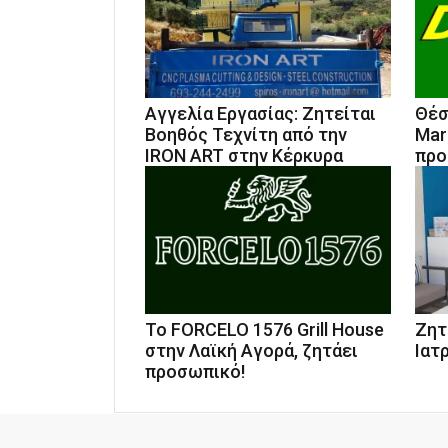
Αγγελία Εργασίας: Ζητείται
Θέσ
Βοηθός Τεχνίτη από την
Mar
IRON ART στην Κέρκυρα
προ
Το FORCELO 1576 Grill House
Ζητ
στην Λαϊκή Αγορά, ζητάει
Ιατ
προσωπικό!