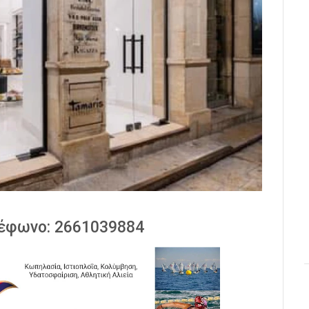
έφωνο: 2661039884