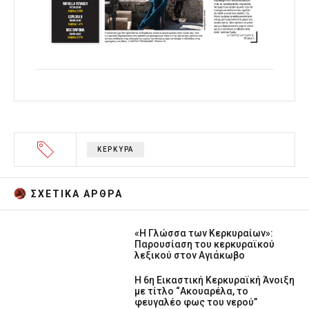
ΚΕΡΚΥΡΑ
ΣΧΕΤΙΚA AΡΘΡΑ
«Η Γλώσσα των Κερκυραίων»:
Παρουσίαση του κερκυραϊκού
λεξικού στον Αγιάκωβο
Η 6η Εικαστική Κερκυραϊκή Άνοιξη
με τίτλο “Ακουαρέλα, το
φευγαλέο φως του νερού”