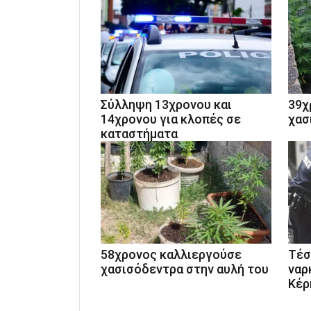
Σύλληψη 13χρονου και
39χ
14χρονου για κλοπές σε
χασ
καταστήματα
58χρονος καλλιεργούσε
Tέσ
χασισόδεντρα στην αυλή του
ναρ
Κέρ