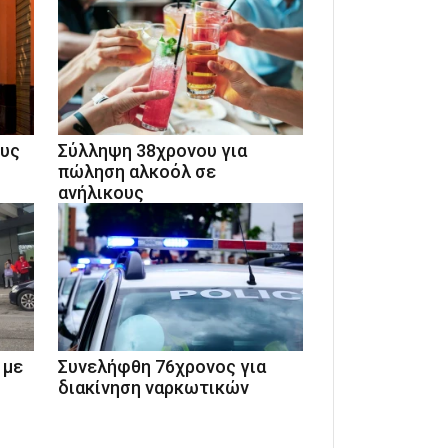
ους
Σύλληψη 38χρονου για
πώληση αλκοόλ σε
ανήλικους
 με
Συνελήφθη 76χρονος για
διακίνηση ναρκωτικών