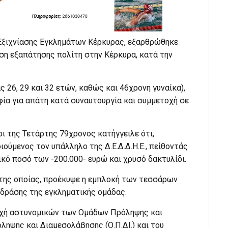
Εξιχνίασης Εγκλημάτων Κέρκυρας, εξαρθρώθηκε
ση εξαπάτησης πολίτη στην Κέρκυρα, κατά την
ς 26, 29 και 32 ετών, καθώς και 46χρονη γυναίκα),
ία για απάτη κατά συναυτουργία και συμμετοχή σε
ρι της Τετάρτης 79χρονος κατήγγειλε ότι,
ούμενος τον υπάλληλο της Δ.Ε.Δ.Δ.Η.Ε., πείθοντάς
ικό ποσό των -200.000- ευρώ και χρυσό δακτυλίδι.
 της οποίας, προέκυψε η εμπλοκή των τεσσάρων
δράσης της εγκληματικής ομάδας.
οχή αστυνομικών των Ομάδων Πρόληψης και
ληψης και Διαμεσολάβησης (Ο.Π.ΔΙ.) και του