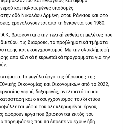
Περιβάλλοντος και Ενέργειας και αφορά
 νερού και παλαιωμένες υποδομές.
στην οδό Νικολάου Αρμένη, στου Ράνκιου και στο
σεις, χρονολογούνται από τη δεκαετία του 1980.
Α.Κ., βρίσκονται στην τελική ευθεία οι μελέτες που
δικτύου, τις διαρροές, τα προβληματικά τμήματα
άστασης και εκσυγχρονισμού. Με την ολοκλήρωσή
σης από εθνικά ή ευρωπαϊκά προγράμματα για την
ύν.
ρωτήματα. Το μεγάλο έργο της ύδρευσης της
Εθνικής Οικονομίας και Οικονομικών από το 2022,
ργασίας νερού, δεξαμενές, αντλιοστάσια και
κατάσταση και ο εκσυγχρονισμός του δικτύου
ροβάλλεται μέσω του ολοκληρωμένου έργου,
ες αφορούν έργα που βρίσκονται εκτός του
ια παρεμβάσεις που θα έπρεπε να έχουν ήδη