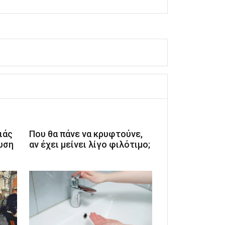
ιάς
Που θα πάνε να κρυφτούνε,
υση
αν έχει μείνει λίγο φιλότιμο;
ι