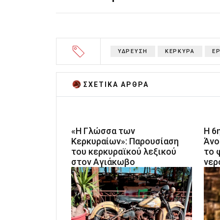
ΥΔΡΕΥΣΗ
ΚΕΡΚΥΡΑ
Ε
ΣΧΕΤΙΚA AΡΘΡΑ
«Η Γλώσσα των
Η 6
Κερκυραίων»: Παρουσίαση
Άνο
του κερκυραϊκού λεξικού
το 
στον Αγιάκωβο
νερ