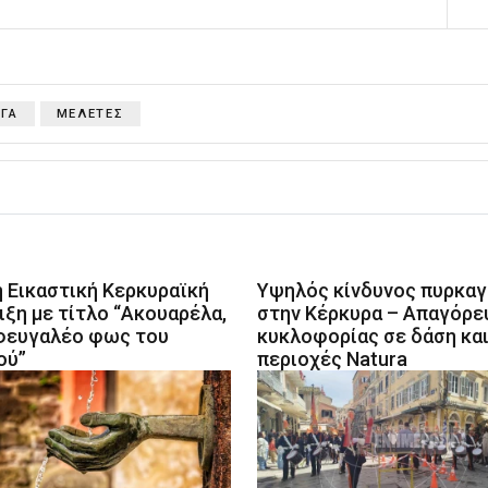
ΡΓΑ
ΜΕΛΕΤΕΣ
η Εικαστική Κερκυραϊκή
Υψηλός κίνδυνος πυρκαγ
ιξη με τίτλο “Ακουαρέλα,
στην Κέρκυρα – Απαγόρε
φευγαλέο φως του
κυκλοφορίας σε δάση κα
ού”
περιοχές Natura