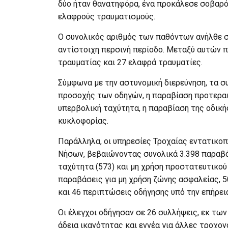
δύο ήταν θανατηφόρα, ένα προκάλεσε σοβαρό
ελαφρούς τραυματισμούς.
Ο συνολικός αριθμός των παθόντων ανήλθε σ
αντίστοιχη περσινή περίοδο. Μεταξύ αυτών π
τραυματίας και 27 ελαφρά τραυματίες.
Σύμφωνα με την αστυνομική διερεύνηση, τα 
προσοχής των οδηγών, η παραβίαση προτεραι
υπερβολική ταχύτητα, η παραβίαση της οδική
κυκλοφορίας.
Παράλληλα, οι υπηρεσίες Τροχαίας εντατικοπ
Νήσων, βεβαιώνοντας συνολικά 3.398 παραβά
ταχύτητα (573) και μη χρήση προστατευτικού
παραβάσεις για μη χρήση ζώνης ασφαλείας, 5
και 46 περιπτώσεις οδήγησης υπό την επήρει
Οι έλεγχοι οδήγησαν σε 26 συλλήψεις, εκ των
άδεια ικανότητας και εννέα για άλλες τροχο