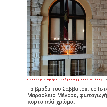
Παγκόσμια Ημέρα Σκλήρυνσης Κατά Πλάκας
0
Το βράδυ του Σαββάτου, το Ισ
Μαράσλειο Μέγαρο, φωταγωγήθ
πορτοκαλί χρώμα,