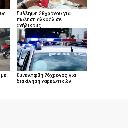
ους
Σύλληψη 38χρονου για
πώληση αλκοόλ σε
ανήλικους
 με
Συνελήφθη 76χρονος για
διακίνηση ναρκωτικών