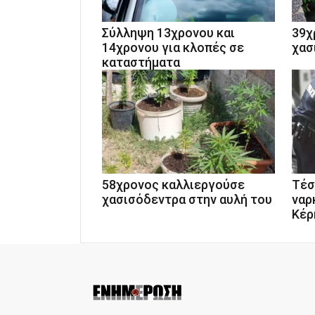
Σύλληψη 13χρονου και
39χ
14χρονου για κλοπές σε
χασ
καταστήματα
58χρονος καλλιεργούσε
Tέσ
χασισόδεντρα στην αυλή του
ναρ
Κέρ