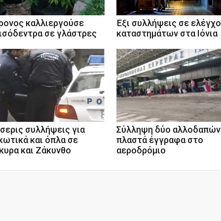
ρονος καλλιεργούσε
Έξι συλλήψεις σε ελέγχ
ισόδεντρα σε γλάστρες
καταστημάτων στα Ιόνια
σερις συλλήψεις για
Σύλληψη δύο αλλοδαπών
κωτικά και όπλα σε
πλαστά έγγραφα στο
κυρα και Ζάκυνθο
αεροδρόμιο