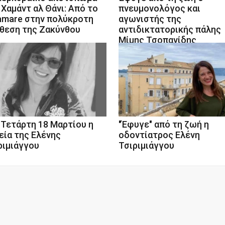
 Χαμάντ αλ Θάνι: Από το
πνευμονολόγος και
amare στην πολύκροτη
αγωνιστής της
θεση της Ζακύνθου
αντιδικτατορικής πάλης
Μίμης Τσοπανίδης
 Τετάρτη 18 Μαρτίου η
"Έφυγε" από τη ζωή η
εία της Ελένης
οδοντίατρος Ελένη
ριμιάγγου
Τσιριμιάγγου