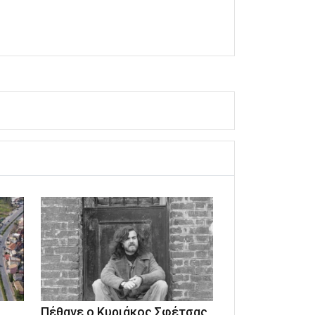
Πέθανε ο Κυριάκος Σφέτσας