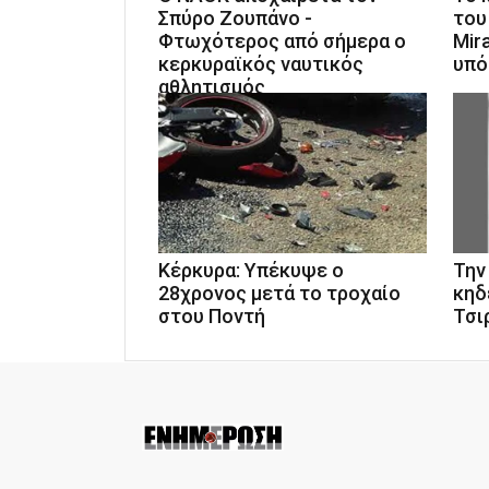
Σπύρο Ζουπάνο -
του
Φτωχότερος από σήμερα ο
Mir
κερκυραϊκός ναυτικός
υπό
αθλητισμός
Κέρκυρα: Υπέκυψε ο
Την
28χρονος μετά το τροχαίο
κηδ
στου Ποντή
Τσι