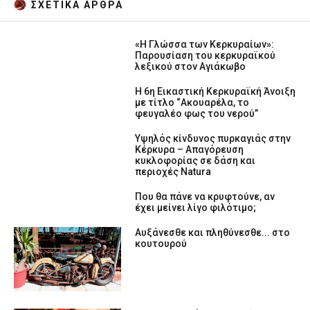
ΣΧΕΤΙΚA AΡΘΡΑ
«Η Γλώσσα των Κερκυραίων»:
Παρουσίαση του κερκυραϊκού
λεξικού στον Αγιάκωβο
Η 6η Εικαστική Κερκυραϊκή Άνοιξη
με τίτλο “Ακουαρέλα, το
φευγαλέο φως του νερού”
Υψηλός κίνδυνος πυρκαγιάς στην
Κέρκυρα – Απαγόρευση
κυκλοφορίας σε δάση και
περιοχές Natura
Που θα πάνε να κρυφτούνε, αν
έχει μείνει λίγο φιλότιμο;
Αυξάνεσθε και πληθύνεσθε... στο
κουτουρού