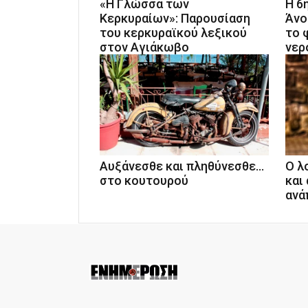
«Η Γλώσσα των
Η 6
Κερκυραίων»: Παρουσίαση
Άνο
του κερκυραϊκού λεξικού
το 
στον Αγιάκωβο
νερ
Αυξάνεσθε και πληθύνεσθε...
Ο λ
στο κουτουρού
και
ανά