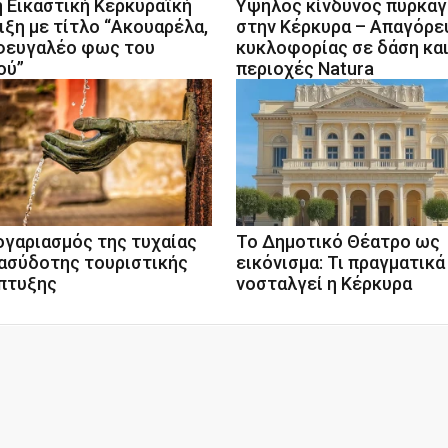
η Εικαστική Κερκυραϊκή
Υψηλός κίνδυνος πυρκαγ
ιξη με τίτλο “Ακουαρέλα,
στην Κέρκυρα – Απαγόρε
φευγαλέο φως του
κυκλοφορίας σε δάση κα
ού”
περιοχές Natura
ογαριασμός της τυχαίας
Το Δημοτικό Θέατρο ως
 ασύδοτης τουριστικής
εικόνισμα: Τι πραγματικά
πτυξης
νοσταλγεί η Κέρκυρα