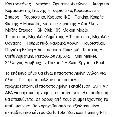
Κοντοστάνος – Vrachos, Ζηνιάτης Αντώνης – Aragosta,
Κορακιανίτης Γιάννης – Τουριστικό, Κορακιανίτης
Σπύρος – Τουριστικό, Κορικής ΙΚΕ – Parking, Κουρής
Φώτης – Monastre, Κωστας Ζηνιάτης – Απόλλων,
Μαζής Σπύρος – Ski Club 105, Μακρή Μαρία –
Τουριστικό, Μιχαλάς Δημήτρης – Τουριστικό, Μιχαλάς
Θανάσης – Τουριστικό, Ναυσικά Λούλη – Τουριστικό,
Παγιάτη Ελένη – Accessories, Πουλημάς Κώστας –
Corfu Aquarium, Ρεπούλιου Αιμιλία – Mini Market,
Σύλλογος Λεμβούχων Παλαιού – Saint Spyridon Boat
Το επόμενο βήμα θα είναι η πιστοποιημένη γνώση για
όλους. Στο άμεσο μέλλον πρόκειται να
πραγματοποιηθεί πιστοποιημένη εκπαίδευση ΚΑΡΠΑ /
ΑΕΑ για τη σωστή χρήση του απινιδωτή. Η εκπαίδευση
θα απευθύνεται σε όσους από τους συμμετέχοντες το
επιθυμούν και θα χορηγηθεί από το εξειδικευμένο
εκπαιδευτικό κέντρο Corfu Total Services Training RTI,