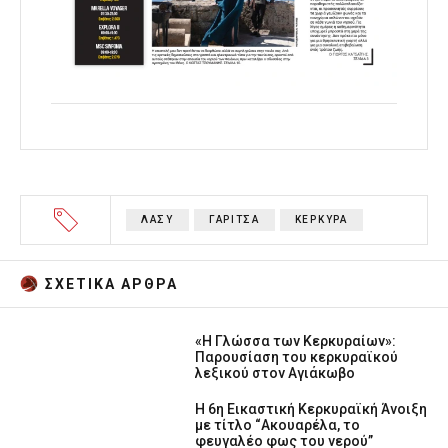
ΛΑΣΥ
ΓΑΡΙΤΣΑ
ΚΕΡΚΥΡΑ
ΣΧΕΤΙΚA AΡΘΡΑ
«Η Γλώσσα των Κερκυραίων»:
Παρουσίαση του κερκυραϊκού
λεξικού στον Αγιάκωβο
Η 6η Εικαστική Κερκυραϊκή Άνοιξη
με τίτλο “Ακουαρέλα, το
φευγαλέο φως του νερού”