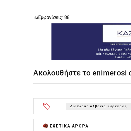
Εμφανίσεις: 88
Ακολουθήστε το enimerosi
Διάπλους Αλβανία Κέρκυρας
ΣΧΕΤΙΚA AΡΘΡΑ