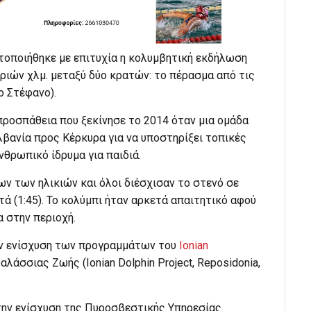
οποιήθηκε με επιτυχία η κολυμβητική εκδήλωση
 τριών χλμ. μεταξύ δύο κρατών: το πέρασμα από τις
ο Στέφανο).
 προσπάθεια που ξεκίνησε το 2014 όταν μια ομάδα
βανία προς Κέρκυρα για να υποστηρίξει τοπικές
θρωπικό ίδρυμα για παιδιά.
ν των ηλικιών και όλοι διέσχισαν το στενό σε
ά (1:45). Το κολύμπι ήταν αρκετά απαιτητικό αφού
 στην περιοχή.
ην ενίσχυση των προγραμμάτων του
Ionian
λάσσιας Ζωής (Ιonian Dolphin Project, Reposidonia,
 την ενίσχυση της Πυροσβεστικής Υπηρεσίας