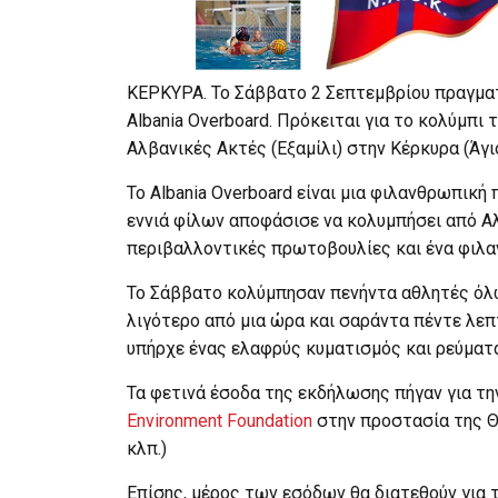
ΚΕΡΚΥΡΑ. Το Σάββατο 2 Σεπτεμβρίου πραγματ
Albania Overboard. Πρόκειται για το κολύμπι
Αλβανικές Ακτές (Εξαμίλι) στην Κέρκυρα (Άγι
Το Albania Overboard είναι μια φιλανθρωπική
εννιά φίλων αποφάσισε να κολυμπήσει από Αλ
περιβαλλοντικές πρωτοβουλίες και ένα φιλαν
Το Σάββατο κολύμπησαν πενήντα αθλητές όλω
λιγότερο από μια ώρα και σαράντα πέντε λεπτ
υπήρχε ένας ελαφρύς κυματισμός και ρεύματα
Τα φετινά έσοδα της εκδήλωσης πήγαν για τ
Environment Foundation
στην προστασία της Θα
κλπ.)
Επίσης, μέρος των εσόδων θα διατεθούν για