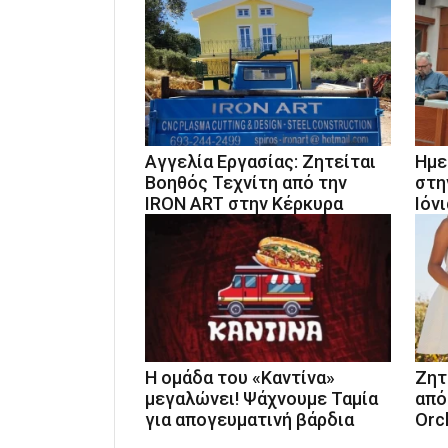
Αγγελία Εργασίας: Ζητείται
Ημε
Βοηθός Τεχνίτη από την
στη
IRON ART στην Κέρκυρα
Ιόνι
Η ομάδα του «Καντίνα»
Ζητ
μεγαλώνει! Ψάχνουμε Ταμία
από
για απογευματινή βάρδια
Orc