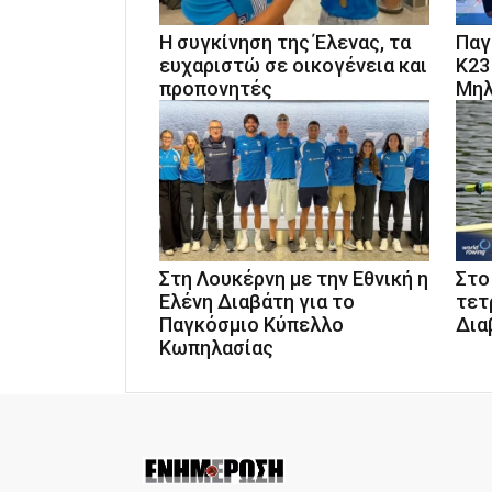
Η συγκίνηση της Έλενας, τα
Παγ
ευχαριστώ σε οικογένεια και
Κ23
προπονητές
Μηλ
Στη Λουκέρνη με την Εθνική η
Στο
Ελένη Διαβάτη για το
τετ
Παγκόσμιο Κύπελλο
Δια
Κωπηλασίας