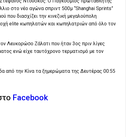
 Στέφανος Ντούσκος. Ο Παγκόσμιος πρωταθλητής
λιο στο νέο αγώνα σπριντ 500μ “Shanghai Sprints”
ύ που διασχίζει την κινεζική μεγαλούπολη
τοχή elite κωπηλατών και κωπηλατριών από όλο τον
τον Λευκορώσο Ζάλατι που ήταν 3ος πριν λίγες
ατος ενώ είχε ταυτόχρονο τερματισμό με τον
α από την Κίνα τα ξημερώματα της Δευτέρας 00:55
 στο
Facebook