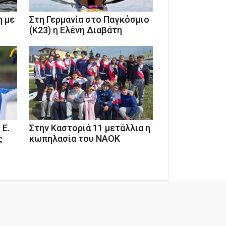
η με
Στη Γερμανία στο Παγκόσμιο
(Κ23) η Ελένη Διαβάτη
 Ε.
Στην Καστοριά 11 μετάλλια η
ς
κωπηλασία του ΝΑΟΚ