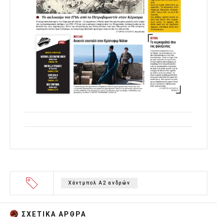
Χάντμπολ Α2 ανδρών
ΣΧΕΤΙΚA AΡΘΡΑ