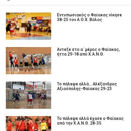
Εντυπωσιακός ο Φαίακας νίκησε
38-25 τον Α.Ο.Χ. Βόλος
Αντεξε στο α΄ μέρος ο Φαίακας,
ήττα 29-18 από Χ.Α.Ν.Θ.
Το πάλεψε αλλά… Αλέξανδρος
Αξιούπολης-Φαίακας 29-23
Το πάλεψε αλλά έχασε ο Φαίακας
από την Χ.Α.Ν.Θ. 28-35