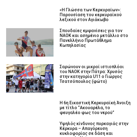
«Η Γλώσσα των Κερκυραίων»:
Παρουσίαση του κερκυραϊκού
λεξικού στον Αγιάκωβο
Σπουδαίες εμφανίσεις για τον
ΝΑΟΚ και ασημένιο μετάλλιο στο
Πανελλήνιο Πρωτάθλημα
Κωπηλασίας
Σαρώνουν οι μικροί ιστιοπλόοι
του ΝΑΟΚ στην Πάτρα: Χρυσός
στην κατηγορία U11 ο Γιώργος
Τσατσόπουλος (φώτο)
Η 6η Εικαστική Κερκυραϊκή Άνοιξη
με τίτλο “Ακουαρέλα, το
φευγαλέο φως του νερού”
Υψηλός κίνδυνος πυρκαγιάς στην
Κέρκυρα – Απαγόρευση
κυκλοφορίας σε δάση και