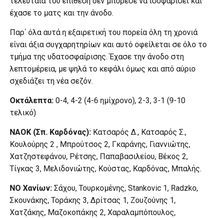
τελευταία του επίθεση δεν μπόρεσε να ισοφαρίσει και
έχασε το ματς και την άνοδο.
Παρ΄ όλα αυτά η εξαιρετική του πορεία όλη τη χρονιά
είναι άξια συγχαρητηρίων και αυτό οφείλεται σε όλο το
τμήμα της υδατοσφαίρισης. Έχασε την άνοδο στη
λεπτομέρεια, με ψηλά το κεφάλι όμως και από αύριο
σχεδιάζει τη νέα σεζόν.
Οκτάλεπτα:
0-4, 4-2 (4-6 ημίχρονο), 2-3, 3-1 (9-10
τελικό)
ΝΑΟΚ (Σπ. Καρδόνας):
Κατσαρός Δ., Κατσαρός Σ.,
Κουλούρης 2 , Μπρούτσος 2, Γκαράνης, Γιαννιώτης,
Χατζηστεφάνου, Ρέτσης, Παπαβασιλείου, Βέκος 2,
Τίγκας 3, Μελιδονιώτης, Κούστας, Καρδόνας, Μπαλής.
ΝΟ Χανίων:
Σάχου, Τουρκομένης, Stankovic 1, Radzko,
Σκουνάκης, Τοράκης 3, Δρίτσας 1, Ζουζούνης 1,
Χατζάκης, Μαζοκοπάκης 2, Χαραλαμπόπουλος,