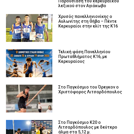
Παρουσίαση του κερκυραϊκού
λεξικού στον Αγιάκωβο
Χρυσός πανελληνιονίκης ο
Αυλωνίτης στη Θήβα – Πέντε
Κερκυραίοι στην ελίτ της Κ16
Τελική φάση Πανελληνίου
Πρωταθλήματος Κ16, με
Κερκυραίους
Στο Παγκόσμιο του Όρεγκον ο
Χριστόφορος Λιτσαρδόπουλος
Στο Παγκόσμιο Κ20 ο
Λιτσαρδόπουλος με δεύτερο
άλμα στα 5,12 μ.