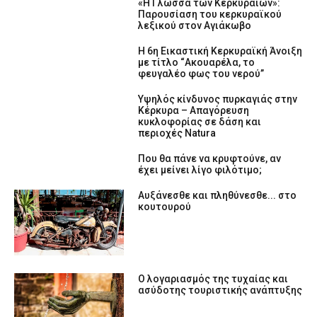
«Η Γλώσσα των Κερκυραίων»:
Παρουσίαση του κερκυραϊκού
λεξικού στον Αγιάκωβο
Η 6η Εικαστική Κερκυραϊκή Άνοιξη
με τίτλο “Ακουαρέλα, το
φευγαλέο φως του νερού”
Υψηλός κίνδυνος πυρκαγιάς στην
Κέρκυρα – Απαγόρευση
κυκλοφορίας σε δάση και
περιοχές Natura
Που θα πάνε να κρυφτούνε, αν
έχει μείνει λίγο φιλότιμο;
Αυξάνεσθε και πληθύνεσθε... στο
κουτουρού
Ο λογαριασμός της τυχαίας και
ασύδοτης τουριστικής ανάπτυξης