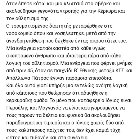
όταν έπεσε κάτω και μια κλωτσιά στο σβέρκο και
ακολούθησαν γεγονότα ντροπής για την Κέρκυρα και
τον αθλητισμό της.
Ο τραυματισμένος διαιτητής μεταφέρθηκε στο
νοσοκομείο όπου και νοσηλεύτηκε, μετά από την
άνανδρη επίθεση που δέχθηκε όντας απροστάτευτος.
Μία ενέργεια καταδικαστέα από κάθε υγιώς
σκεπτόμενο άνθρωπο και ιδιαίτερα πέρα από κάθε
λογική του αθλητισμού. Μια ενέργεια που φέρνει μνήμες
από πριν 45, όταν σε παιχνίδι Β΄ Εθνικής μεταξύ ΚΓΣ και
Απόλλωνα Πάτρας έγιναν παρόμοια επεισόδια.
Και όλο αυτό γιατί υπήρξε μια εντελώς ανόητη λογική
από κάποιους που θεώρησαν ότι αδικήθηκε η
κερκυραϊκή ομάδα. Το μόνο που κατάφερε ο Ιόνιος είναι
Περούλης και Μαγγανάς να είναι κατηγορούμενοι, να
τους πάρουν τα δελτία και φυσικά θα ακολουθήσει
παραδειγματική τιμωρία και ο Ιόνιος χωρίς δύο από
τους καλύτερους παίχτες του, δεν έχει καμιά τύχη
φέτος και πιθανόν και στη συνέχεια.