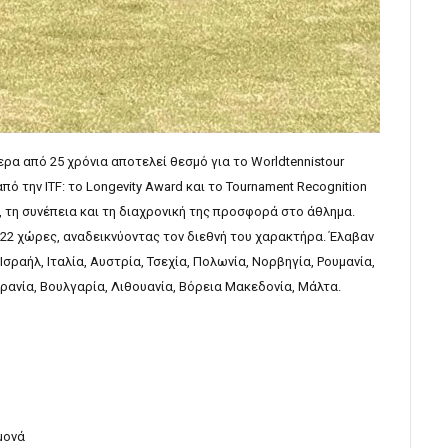
ρα από 25 χρόνια αποτελεί θεσμό για το Worldtennistour
πό την ITF: το Longevity Award και το Tournament Recognition
 τη συνέπεια και τη διαχρονική της προσφορά στο άθλημα.
22 χώρες, αναδεικνύοντας τον διεθνή του χαρακτήρα. Έλαβαν
σραήλ, Ιταλία, Αυστρία, Τσεχία, Πολωνία, Νορβηγία, Ρουμανία,
υκρανία, Βουλγαρία, Λιθουανία, Βόρεια Μακεδονία, Μάλτα.
μονά