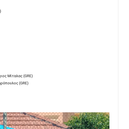
)
γιος Μίταλας (GRE)
αρόπουλος (GRE)