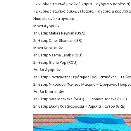
• 2 κυρίως ταμπλό μονών (32άρια – αγόρια & κορίτσια)
• 2 κυρίως ταμπλό διπλών (16άρια – αγόρια & κορίτσια
Νικητές ανά κατηγορία:
Μονά Αγοριών
1η θέση: Matias Reyniak (USA)
2η θέση: Omer Shamian (ISR)
Μονά Κοριτσιών
1η θέση: Naema Labib (ROU)
2η θέση: Gloria Pop (ROU)
Διπλά Αγοριών
1η θέση: Παναγιώτης Γεράσιμος Γραμματικάκης – Γεώρ
2η θέση: Νικόλαος Φώτιος Μακρής – Στέφανος Πουρν
Διπλά Κοριτσιών
1η θέση: Sara Mitevska (MKD) – Eleonora Toneva (BUL)
2η θέση: Ελένη Χατζηαβραάμ – Αιμιλία Πάντου (GRE)