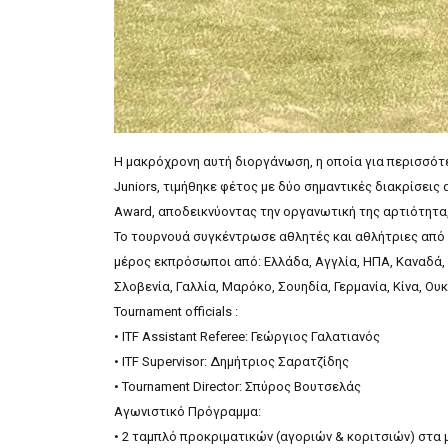
Η μακρόχρονη αυτή διοργάνωση, η οποία για περισσότε
Juniors, τιμήθηκε φέτος με δύο σημαντικές διακρίσεις α
Award, αποδεικνύοντας την οργανωτική της αρτιότητα,
Το τουρνουά συγκέντρωσε αθλητές και αθλήτριες από 
μέρος εκπρόσωποι από: Ελλάδα, Αγγλία, ΗΠΑ, Καναδά, Ι
Σλοβενία, Γαλλία, Μαρόκο, Σουηδία, Γερμανία, Κίνα, Ο
Tournament officials :
• ITF Assistant Referee: Γεώργιος Γαλατιανός
• ITF Supervisor: Δημήτριος Σαρατζίδης
• Tournament Director: Σπύρος Βουτσελάς
Αγωνιστικό Πρόγραμμα:
• 2 ταμπλό προκριματικών (αγοριών & κοριτσιών) στα 