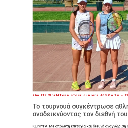
26ο ITF WorldTennisTour Juniors J60 Corfu – 
Το τουρνουά συγκέντρωσε αθλη
αναδεικνύοντας τον διεθνή του
ΚΕΡΚΥΡΑ. Με απόλυτη επιτυχία και διεθνή αναγνώριση 