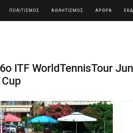
ΠΟΛΙΤΙΣΜΌΣ
ΑΘΛΗΤΙΣΜΌΣ
ΆΡΘΡΑ
ΕΚΔ
ο ITF WorldTennisTour Juni
 Cup