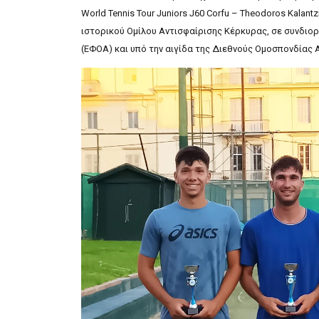
World Tennis Tour Juniors J60 Corfu – Theodoros Kalan
ιστορικού Ομίλου Αντισφαίρισης Κέρκυρας, σε συνδιο
(ΕΦΟΑ) και υπό την αιγίδα της Διεθνούς Ομοσπονδίας Α