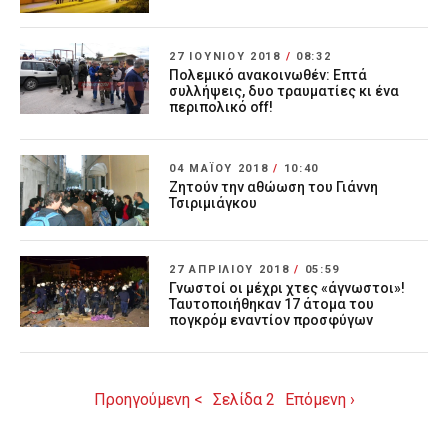
27 ΙΟΥΝΊΟΥ 2018
/
08:32
Πολεμικό ανακοινωθέν: Επτά
συλλήψεις, δυο τραυματίες κι ένα
περιπολικό off!
04 ΜΑΪ́ΟΥ 2018
/
10:40
Ζητούν την αθώωση του Γιάννη
Τσιριμιάγκου
27 ΑΠΡΙΛΊΟΥ 2018
/
05:59
Γνωστοί οι μέχρι χτες «άγνωστοι»!
Ταυτοποιήθηκαν 17 άτομα του
πογκρόμ εναντίον προσφύγων
Προηγούμενη <
Σελίδα 2
Επόμενη ›