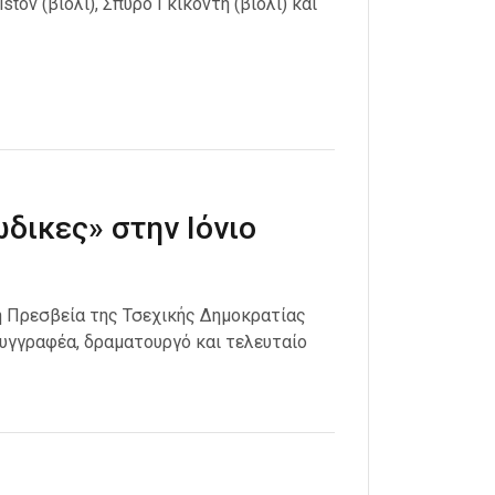
stov (βιολί), Σπύρο Γκικόντη (βιολί) και
δικες» στην Ιόνιο
 η Πρεσβεία της Τσεχικής Δημοκρατίας
υγγραφέα, δραματουργό και τελευταίο