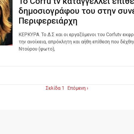
To Corfu tv καταγγέλλει επίθ
δημοσιογράφου του στην συν
Περιφερειάρχη
ΚΕΡΚΥΡΑ. Το Δ.Σ και οι εργαζόμενοι του Corfutv εκφ
την ανοίκεια, απρόκλητη και αήθη επίθεση που δέχθ
Ντούρου (φωτο),
Σελίδα 1
Επόμενη ›