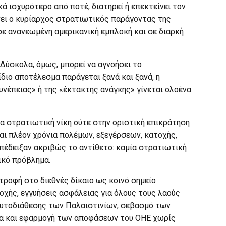
κά ισχυρότερο από ποτέ, διατηρεί ή επεκτείνει τον
νει ο κυρίαρχος στρατιωτικός παράγοντας της
σε ανανεωμένη αμερικανική εμπλοκή και σε διαρκή
 Δύσκολα, όμως, μπορεί να αγνοήσει το
διο αποτέλεσμα παράγεται ξανά και ξανά, η
υνέπειας» ή της «έκτακτης ανάγκης» γίνεται ολοένα
έα στρατιωτική νίκη ούτε στην οριστική επικράτηση
και πλέον χρόνια πολέμων, εξεγέρσεων, κατοχής,
πέδειξαν ακριβώς το αντίθετο: καμία στρατιωτική
ικό πρόβλημα.
τροφή στο διεθνές δίκαιο ως κοινό σημείο
οχής, εγγυήσεις ασφάλειας για όλους τους λαούς
αυτοδιάθεσης των Παλαιστινίων, σεβασμό των
τα και εφαρμογή των αποφάσεων του ΟΗΕ χωρίς