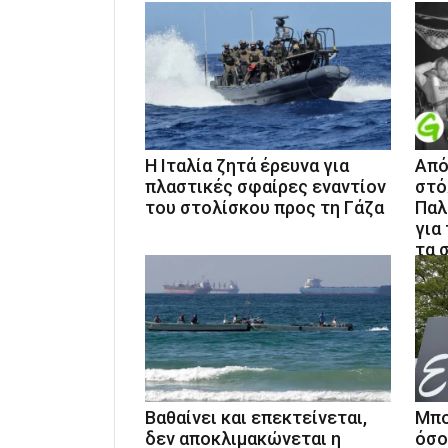
Η Ιταλία ζητά έρευνα για
Από
πλαστικές σφαίρες εναντίον
στό
του στολίσκου προς τη Γάζα
Παλ
για
τα 
Βαθαίνει και επεκτείνεται,
Mπο
δεν αποκλιμακώνεται η
όσο