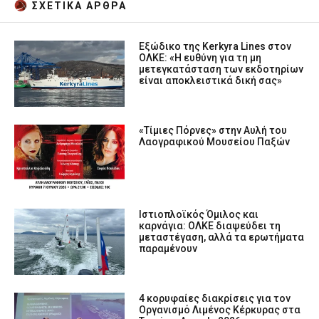
ΣΧΕΤΙΚA AΡΘΡΑ
Εξώδικο της Kerkyra Lines στον
ΟΛΚΕ: «Η ευθύνη για τη μη
μετεγκατάσταση των εκδοτηρίων
είναι αποκλειστικά δική σας»
«Τίμιες Πόρνες» στην Αυλή του
Λαογραφικού Μουσείου Παξών
Ιστιοπλοϊκός Όμιλος και
καρνάγια: ΟΛΚΕ διαψεύδει τη
μεταστέγαση, αλλά τα ερωτήματα
παραμένουν
4 κορυφαίες διακρίσεις για τον
Οργανισμό Λιμένος Κέρκυρας στα