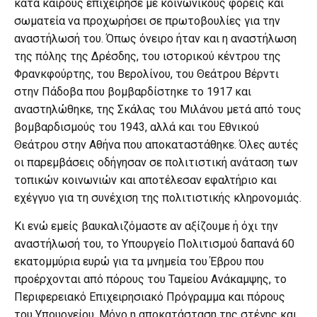
κατά καιρούς επιχείρησε με κοινωνικούς φορείς και
σωματεία να προχωρήσει σε πρωτοβουλίες για την
αναστήλωσή του. Όπως όνειρο ήταν και η αναστήλωση
της πόλης της Δρέσδης, του ιστορικού κέντρου της
Φρανκφούρτης, του Βερολίνου, του Θεάτρου Βέρντι
στην Πάδοβα που βομβαρδίστηκε το 1917 και
αναστηλώθηκε, της Σκάλας του Μιλάνου μετά από τους
βομβαρδισμούς του 1943, αλλά και του Εθνικού
Θεάτρου στην Αθήνα που αποκαταστάθηκε. Όλες αυτές
οι παρεμβάσεις οδήγησαν σε πολιτιστική ανάταση των
τοπικών κοινωνιών και αποτέλεσαν εφαλτήριο και
εχέγγυο για τη συνέχιση της πολιτιστικής κληρονομιάς.
Κι ενώ εμείς βαυκαλιζόμαστε αν αξίζουμε ή όχι την
αναστήλωσή του, το Υπουργείο Πολιτισμού δαπανά 60
εκατομμύρια ευρώ για τα μνημεία του Έβρου που
προέρχονται από πόρους του Ταμείου Ανάκαμψης, το
Περιφερειακό Επιχειρησιακό Πρόγραμμα και πόρους
του Υπουργείου. Μόνο η αποκατάσταση της στέγης και