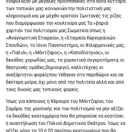
διαφύλαξαν με μεγάλες προσπάθειες στα αγνά κύτταρα
των τοπικών μας κοινωνιώντην πολιτιστική μας
κληρονομιά και με μόχθο κρατούν ζωντανές τις ρίζες
που διαμόρφωσαν την κουλτούρα μας.Τα «βαριά
χαρτιά» του πολιτισμού μας.Σωματεία όπως η
«Αναγνωστική Εταιρεία», η «Εταιρεία Κερκυραϊκών
Σπουδών», το Ιόνιο Πανεπιστήμιο, οι Φιλαρμονικές μας,
η «Παλιά», η «Μάντζαρος», η «Καποδίστριας», οι
δεκάδες χορωδίες μας, τα χορευτικά συγκροτήματα, οι
θεατρικές ομάδες,δημιουργοί, καλλιτέχνες κι
ανεξάρτητοι φορείςπου τέθηκαν στο περιθώριο και σε
δεύτερη μοίρα, όχι μόνο από την πολιτεία αλλά και από
τους δικούς μας τοπικούς φορείς.
Ίσως για κάποιους η Κέρκυρα του Μάντζαρου, του
Σαμάρα, της μουσικής και του πολιτισμού να μην αξίζει
τα δεκάδες εκατομμύρια που θα μπορούσε να κοστίσει
η αναστήλωση του Παλιού Δημοτικού Θεάτρου. Ίσως να
αξίζει μόνο τα 10 ή 20 περίπου εκατομμύρια που θα