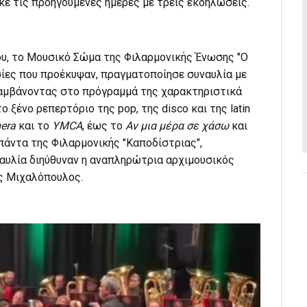
ε τις προηγούμενες ημέρες με τρεις εκδηλώσεις.
ου, το Μουσικό Σώμα της Φιλαρμονικής Ένωσης "Ο
σίες που προέκυψαν, πραγματοποίησε συναυλία με
ριλαμβάνοντας στο πρόγραμμά της χαρακτηριστικά
ο ξένο ρεπερτόριο της pop, της disco και της latin
era
και το
YMCA
, έως το
Αν μια μέρα σε χάσω
και
άντα της Φιλαρμονικής "Καποδίστριας",
ναυλία διηύθυναν η αναπληρώτρια αρχιμουσικός
ς Μιχαλόπουλος.