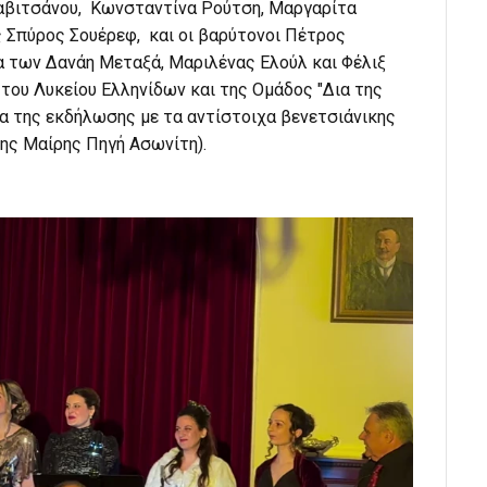
 Ζαβιτσάνου, Κωνσταντίνα Ρούτση, Μαργαρίτα
 Σπύρος Σουέρεφ, και οι βαρύτονοι Πέτρος
α των Δανάη Μεταξά, Μαριλένας Ελούλ και Φέλιξ
 του Λυκείου Ελληνίδων και της Ομάδος "Δια της
α της εκδήλωσης με τα αντίστοιχα βενετσιάνικης
της Μαίρης Πηγή Ασωνίτη).