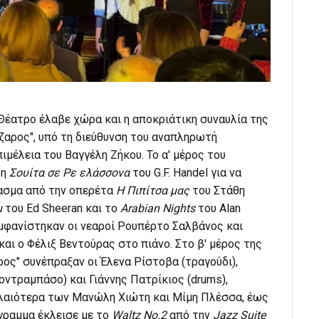
 Θέατρο έλαβε χώρα και η αποκριάτικη συναυλία της
ζαρος", υπό τη διεύθυνση του αναπληρωτή
ιμέλεια του Βαγγέλη Ζήκου. Το α' μέρος του
τη
Σουίτα σε Ρε ελάσσονα
του G.F. Handel για να
πασμα από την οπερέτα
Η Πιπίτσα μας
του Στάθη
u
του Ed Sheeran και το
Arabian Nights
του Alan
 εμφανίστηκαν οι νεαροί Ρουπέρτο Σαλβάνος και
αι ο Φέλιξ Βεντούρας στο πιάνο. Στο β' μέρος της
ρος" συνέπραξαν οι Έλενα Ρίστοβα (τραγούδι),
κοντραμπάσο) και Γιάννης Πατρίκιος (drums),
αλαιότερα των Μανώλη Χιώτη και Μίμη Πλέσσα, έως
γραμμα έκλεισε με το
Waltz No.2
από την
Jazz Suite