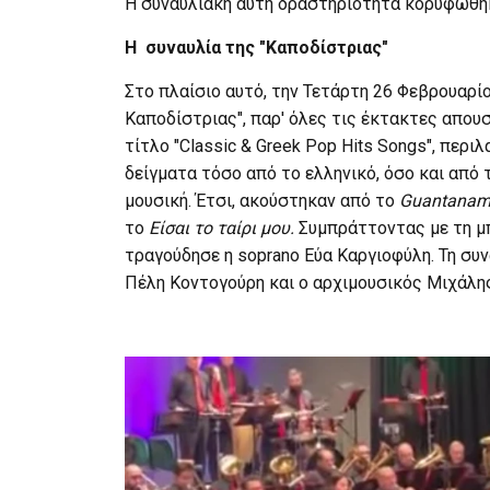
Η συναυλιακή αυτή δραστηριότητα κορυφώθηκ
Η συναυλία της "Καποδίστριας"
Στο πλαίσιο αυτό, την Τετάρτη 26 Φεβρουαρί
Καποδίστριας", παρ' όλες τις έκτακτες απου
τίτλο "Classic & Greek Pop Hits Songs", πε
δείγματα τόσο από το ελληνικό, όσο και από τ
μουσική. Έτσι, ακούστηκαν από το
Guantanam
το
Είσαι το ταίρι μου.
Συμπράττοντας με τη μπ
τραγούδησε η soprano Εύα Καργιοφύλη. Τη συ
Πέλη Κοντογούρη και ο αρχιμουσικός Μιχάλη