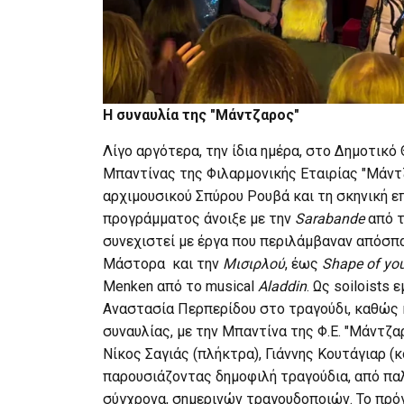
Η συναυλία της "Μάντζαρος"
Λίγο αργότερα, την ίδια ημέρα, στο Δημοτικό
Μπαντίνας της Φιλαρμονικής Εταιρίας "Μάντ
αρχιμουσικού Σπύρου Ρουβά και τη σκηνική επ
προγράμματος άνοιξε με την
Sarabande
από 
συνεχιστεί με έργα που περιλάμβαναν απόσ
Μάστορα και την
Μισιρλού
, έως
Shape of yo
Menken από το musical
Aladdin
. Ως soiloists
Αναστασία Περπερίδου στο τραγούδι, καθώς κ
συναυλίας, με την Μπαντίνα της Φ.Ε. "Μάντζα
Νίκος Σαγιάς (πλήκτρα), Γιάννης Κουτάγιαρ (
παρουσιάζοντας δημοφιλή τραγούδια, από π
σύγχρονα, σημερινών τραγουδοποιών. Το πρό