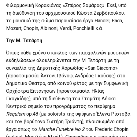
Φιλαρμονική Κορακιάνας «Σπύρος Σαμάρας». Εκεί, υπό
τη διεύθυνση του αρχιμουσικού Κώστα Ζερβόπουλου,
το μουσικό της σώμα παρουσίασε έργα Händel, Bach,
Mozart, Chopin, Albinoni, Verdi, Ponchielli κ.ά.
Την Μ. Τετάρτη
Όπως κάθε χρόνο ο κύκλος των πασχαλινών μουσικών
εκδηλώσεων ολοκληρώνεται την Μ. Τετάρτη με τη
συναυλία της Δημοτικής Χορωδίας «San Giacomo»
(προετοιμασία: Άντονι Ιβάνοφ, Ανδρέας Γκούσης) στο
Δημοτικό Θέατρο, από κοινού φέτος με την Συμφωνική
Ορχήστρα Επτανήσων (προετοιμασία: Ηλίας
Γκογκίδης), υπό τη διεύθυνση του Σταμάτη Λέκκα.
Κεντρικό σημείο του προγράμματος το περίφημο
Requiem
op.48 (με soloists της υψίφωνο Έλενα Ρίστοβα
και τον βαρύτονο Σωτήρη Τριάντη), πλαισιωμένο από
έργα όπως το
Marche Funebre No.2
του Frederic Chopin
(soloist: Μαριλένα Ελούλ),
Concertino για τρομπόνι
του