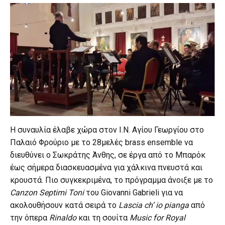
Η συναυλία έλαβε χώρα στον Ι.Ν. Αγίου Γεωργίου στο
Παλαιό Φρούριο με το 28μελές brass ensemble να
διευθύνει ο Σωκράτης Άνθης, σε έργα από το Μπαρόκ
έως σήμερα διασκευασμένα για χάλκινα πνευστά και
κρουστά. Πιο συγκεκριμένα, το πρόγραμμα άνοιξε με το
Canzon Septimi Toni
του Giovanni Gabrieli για να
ακολουθήσουν κατά σειρά το
Lascia ch’ io pianga
από
την όπερα
Rinaldo
και τη σουίτα
Music for Royal