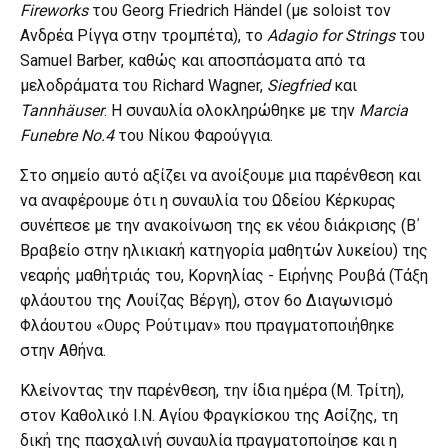
Fireworks
του Georg Friedrich Händel (με soloist τον
Ανδρέα Ρίγγα στην τρομπέτα), το
Adagio for Strings
του
Samuel Barber, καθώς και αποσπάσματα από τα
μελοδράματα του Richard Wagner,
Siegfried
και
Tannhäuser
. Η συναυλία ολοκληρώθηκε με την
Marcia
Funebre No.4
του Νίκου Φαρούγγια.
Στο σημείο αυτό αξίζει να ανοίξουμε μια παρένθεση και
να αναφέρουμε ότι η συναυλία του Ωδείου Κέρκυρας
συνέπεσε με την ανακοίνωση της εκ νέου διάκρισης (Β΄
Βραβείο στην ηλικιακή κατηγορία μαθητών λυκείου) της
νεαρής μαθήτριάς του, Κορνηλίας - Ειρήνης Ρουβά (Τάξη
φλάουτου της Λουίζας Βέργη), στον 6ο Διαγωνισμό
Φλάουτου «Ουρς Ρούτιμαν» που πραγματοποιήθηκε
στην Αθήνα.
Κλείνοντας την παρένθεση, την ίδια ημέρα (Μ. Τρίτη),
στον Καθολικό Ι.Ν. Αγίου Φραγκίσκου της Ασίζης, τη
δική της πασχαλινή συναυλία πραγματοποίησε και η