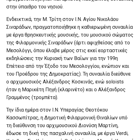
στην ύπαιθρο του νησιού.
Ενδεικτικά, την Μ. Τρίτη στον Ι.Ν. Αγίου Νικολάου
Σιναράδων, πραγματοποιήθηκε η καθιερωμένη συναυλία
με έργα θρησκευτικής μουσικής, του μουσικού σώματος
της Φιλαρμονικής Σιναράδων (άρτι αφιχθείσας από το
Μεσολόγγι, όπου έλαβε μέρος στις εκεί εορταστικές
εκδηλώσεις την Κυριακή των Βαΐων για την 199η
Επέτειο από την Έξοδο του Μεσολογγίου, ενώπιον και
του Προέδρου της Δημοκρατίας). Τη συναυλία διεύθυνε
ο αρχιμουσικός Αλέξανδρος Κοσκινάς, ενώ soloists
ήταν η Μαρικέτη Πηγή (κλαρινέτο) και ο Αλέξανδρος
Γραμμένος (τρομπέτα).
Την ίδια ημέρα στον Ι.Ν. Υπεραγίας Θεοτόκου
Κασσωπίτρας, η Δημοτική Φιλαρμονική Θιναλίων υπό
τη διεύθυνση του αρχιμουσικού Διονύση Μαρτίνη,
έδωσε τη δική της πασχαλινή συναυλία, με έργα Verdi,