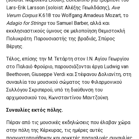
Lars-Erik Larsson (soloist: Αλέξης Γεωλδάσης),
Ave
Verum Corpus
K.618 του Wolfgang Amadeus Mozart, το
Adagio for Strings
του Samuel Barber, αλλά και
εκκλησιαστικούς ύμνους σε μελοποίηση Θεμιστοκλή
Πολυκράτη. Παρουσιαστής της βραδιάς, Σπύρος
Βέργης.
Τέλος, επίσης την Μ. Τετάρτη στον Ι.Ν. Αγίου Γεωργίου
στο Παλαιό Φρούριο, παρουσιάζονται έργα Ludwig van
Beethoven, Giuseppe Verdi και Στέφανου Δολιανίτη, στη
συναυλία του μουσικού σώματος του Φιλαρμονικού
Συλλόγου Σκριπερού, υπό τη διεύθυνση του
αρχιμουσικού του, Κωνσταντίνου Μαντζούκη.
Συναυλίες εκτός πόλης.
Πέραν από τις μουσικές εκδηλώσεις που έλαβαν χώρα
στην πόλη της Κέρκυρας, τις ημέρες αυτές
πραγματοποιήθηκαν και αρκετές πασχαλινές συναυλίες