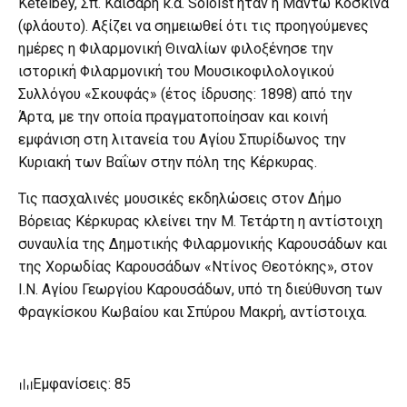
Ketelbey, Σπ. Καίσαρη κ.ά. Soloist ήταν η Μαντώ Κοσκινά
(φλάουτο). Αξίζει να σημειωθεί ότι τις προηγούμενες
ημέρες η Φιλαρμονική Θιναλίων φιλοξένησε την
ιστορική Φιλαρμονική του Μουσικοφιλολογικού
Συλλόγου «Σκουφάς» (έτος ίδρυσης: 1898) από την
Άρτα, με την οποία πραγματοποίησαν και κοινή
εμφάνιση στη λιτανεία του Αγίου Σπυρίδωνος την
Κυριακή των Βαΐων στην πόλη της Κέρκυρας.
Τις πασχαλινές μουσικές εκδηλώσεις στον Δήμο
Βόρειας Κέρκυρας κλείνει την Μ. Τετάρτη η αντίστοιχη
συναυλία της Δημοτικής Φιλαρμονικής Καρουσάδων και
της Χορωδίας Καρουσάδων «Ντίνος Θεοτόκης», στον
Ι.Ν. Αγίου Γεωργίου Καρουσάδων, υπό τη διεύθυνση των
Φραγκίσκου Κωβαίου και Σπύρου Μακρή, αντίστοιχα.
Εμφανίσεις: 85