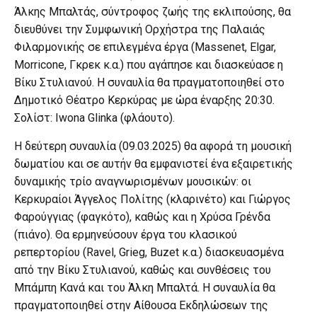
Άλκης Μπαλτάς, σύντροφος ζωής της εκλιπούσης, θα
διευθύνει την Συμφωνική Ορχήστρα της Παλαιάς
Φιλαρμονικής σε επιλεγμένα έργα (Massenet, Elgar,
Morricone, Γκρεκ κ.α.) που αγάπησε και διασκεύασε η
Βίκυ Στυλιανού. Η συναυλία θα πραγματοποιηθεί στο
Δημοτικό Θέατρο Κερκύρας με ώρα έναρξης 20:30.
Σολίστ: Iwona Glinka (φλάουτο).
Η δεύτερη συναυλία (09.03.2025) θα αφορά τη μουσική
δωματίου και σε αυτήν θα εμφανιστεί ένα εξαιρετικής
δυναμικής τρίο αναγνωρισμένων μουσικών: οι
Κερκυραίοι Άγγελος Πολίτης (κλαρινέτο) και Γιώργος
Φαρούγγιας (φαγκότο), καθώς και η Χρύσα Γρένδα
(πιάνο). Θα ερμηνεύσουν έργα του κλασικού
ρεπερτορίου (Ravel, Grieg, Buzet κ.α.) διασκευασμένα
από την Βίκυ Στυλιανού, καθώς και συνθέσεις του
Μπάμπη Κανά και του Άλκη Μπαλτά. Η συναυλία θα
πραγματοποιηθεί στην Αίθουσα Εκδηλώσεων της