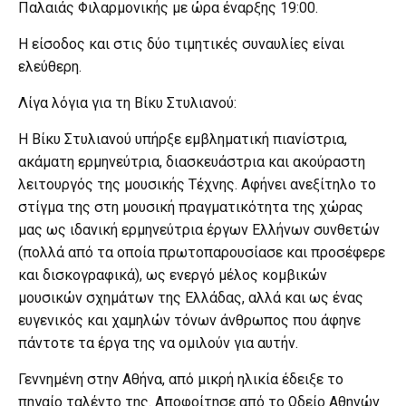
Παλαιάς Φιλαρμονικής με ώρα έναρξης 19:00.
Η είσοδος και στις δύο τιμητικές συναυλίες είναι
ελεύθερη.
Λίγα λόγια για τη Βίκυ Στυλιανού:
Η Βίκυ Στυλιανού υπήρξε εμβληματική πιανίστρια,
ακάματη ερμηνεύτρια, διασκευάστρια και ακούραστη
λειτουργός της μουσικής Τέχνης. Αφήνει ανεξίτηλο το
στίγμα της στη μουσική πραγματικότητα της χώρας
μας ως ιδανική ερμηνεύτρια έργων Ελλήνων συνθετών
(πολλά από τα οποία πρωτοπαρουσίασε και προσέφερε
και δισκογραφικά), ως ενεργό μέλος κομβικών
μουσικών σχημάτων της Ελλάδας, αλλά και ως ένας
ευγενικός και χαμηλών τόνων άνθρωπος που άφηνε
πάντοτε τα έργα της να ομιλούν για αυτήν.
Γεννημένη στην Αθήνα, από μικρή ηλικία έδειξε το
πηγαίο ταλέντο της. Αποφοίτησε από το Ωδείο Αθηνών