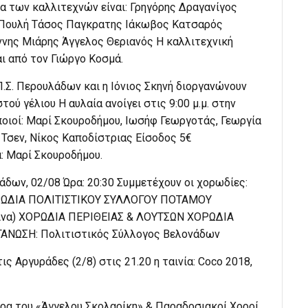
τα των καλλιτεχνών είναι: Γρηγόρης Δραγανίγος
 Πουλή Τάσος Παγκρατης Ιάκωβος Κατσαρός
ννης Μιάρης Άγγελος Θεριανός Η καλλιτεχνική
αι από τον Γιώργο Κοσμά.
Π.Σ. Περουλάδων και η Ιόνιος Σκηνή διοργανώνουν
τού γέλιου Η αυλαία ανοίγει στις 9:00 μ.μ. στην
ποιοί: Μαρί Σκουροδήμου, Ιωσήφ Γεωργοτάς, Γεωργία
 Τσεν, Νίκος Καποδίστριας Είσοδος 5€
: Μαρί Σκουροδήμου.
δων, 02/08 Ώρα: 20:30 Συμμετέχουν οι χορωδίες:
ΡΩΔΙΑ ΠΟΛΙΤΙΣΤΙΚΟΥ ΣΥΛΛΟΓΟΥ ΠΟΤΑΜΟΥ
λίνα) ΧΟΡΩΔΙΑ ΠΕΡΙΘΕΙΑΣ & ΛΟΥΤΣΩΝ ΧΟΡΩΔΙΑ
ΝΩΣΗ: Πολιτιστικός Σύλλογος Βελoνάδων
ς Αργυράδες (2/8) στις 21.20 η ταινία: Coco 2018,
ρα του «Άγγελου Σκολαρίκη» & Παραδοσιακοί Χοροί