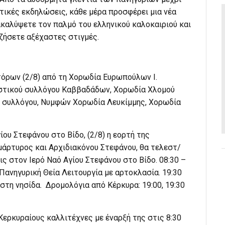
στικές εκδηλώσεις, κάθε μέρα προσφέρει μια νέα
ακαλύψετε τον παλμό του ελληνικού καλοκαιριού και
 ζήσετε αξέχαστες στιγμές.
όρων (2/8) από τη Χορωδία Ευρωπούλων Ι.
στικού συλλόγου Καββαδάδων, Χορωδία Χλομού
ύ συλλόγου, Νυμφών Χορωδία Λευκίμμης, Χορωδία
.
ου Στεφάνου στο Βίδο, (2/8) η εορτή της
άρτυρος και Αρχιδιακόνου Στεφάνου, θα τελεστ/
ς στον Ιερό Ναό Αγίου Στεφάνου στο Βίδο. 08:30 –
Πανηγυρική Θεία Λειτουργία με αρτοκλασία. 19:30
στη νησίδα. Δρομολόγια από Κέρκυρα: 19:00, 19:30
 Κερκυραίους καλλιτέχνες με έναρξή της στις 8:30