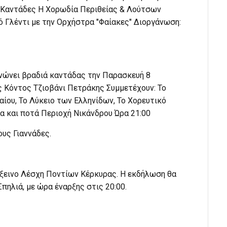
ε Καντάδες Η Χορωδία Περιθείας & Λούτσων
 Γλέντι με την Ορχήστρα "Φαίακες" Διοργάνωση:
νώνει βραδιά καντάδας την Παρασκευή 8
ς Κόντος Τζιοβάνι Πετράκης Συμμετέχουν: Το
ου, Το Λύκειο των Ελληνίδων, Το Χορευτικό
α και ποτά Περιοχή Νικάνδρου Ώρα 21:00
ους Γιαννάδες.
ύξεινο Λέσχη Ποντίων Κέρκυρας. Η εκδήλωση θα
πηλιά, με ώρα έναρξης στις 20:00.