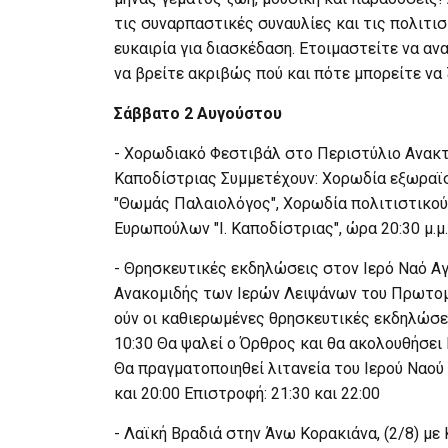
τις συναρπαστικές συναυλίες και τις πολιτι
ευκαιρία για διασκέδαση. Ετοιμαστείτε να αν
να βρείτε ακριβώς πού και πότε μπορείτε να
Σάββατο 2 Αυγούστου
- Χορωδιακό Φεστιβάλ στο Περιστύλιο Ανακτ
Καποδίστριας Συμμετέχουν: Χορωδία εξωραϊ
"Θωμάς Παλαιολόγος", Χορωδία πολιτιστικο
Ευρωπούλων "Ι. Καποδίστριας", ώρα 20:30 μ.μ
- Θρησκευτικές εκδηλώσεις στον Ιερό Ναό Αγί
Ανακομιδής των Ιερών Λειψάνων του Πρωτομ
ούν οι καθιερωμένες θρησκευτικές εκδηλώσει
10:30 Θα ψαλεί ο Όρθρος και θα ακολουθήσει 
Θα πραγματοποιηθεί λιτανεία του Ιερού Ναού 
και 20:00 Επιστροφή: 21:30 και 22:00
- Λαϊκή Βραδιά στην Άνω Κορακιάνα, (2/8) με