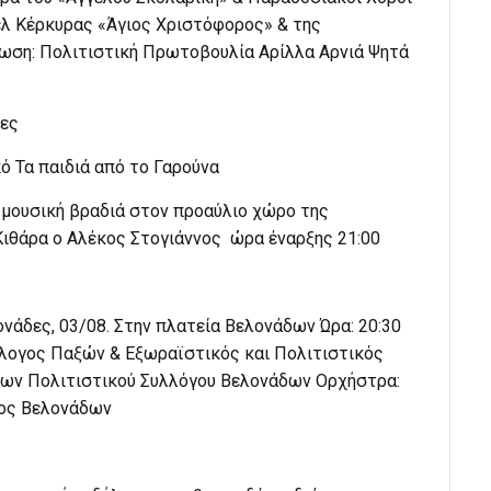
ελ Κέρκυρας «Άγιος Χριστόφορος» & της
ωση: Πολιτιστική Πρωτοβουλία Αρίλλα Αρνιά Ψητά
δες
ό Τα παιδιά από το Γαρούνα
 μουσική βραδιά στον προαύλιο χώρο της
ιθάρα ο Αλέκος Στογιάννος ώρα έναρξης 21:00
νάδες, 03/08. Στην πλατεία Βελονάδων Ώρα: 20:30
λλογος Παξών & Εξωραϊστικός και Πολιτιστικός
ίκων Πολιτιστικού Συλλόγου Βελονάδων Ορχήστρα:
γος Βελονάδων