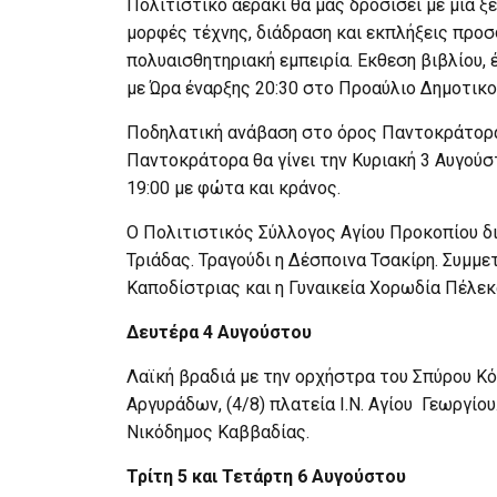
Πολιτιστικό αεράκι θα μας δροσίσει με μια 
μορφές τέχνης, διάδραση και εκπλήξεις προσ
πολυαισθητηριακή εμπειρία. Εκθεση βιβλίου,
με Ώρα έναρξης 20:30 στο Προαύλιο Δημοτικ
Ποδηλατική ανάβαση στο όρος Παντοκράτορα
Παντοκράτορα θα γίνει την Κυριακή 3 Αυγούσ
19:00 με φώτα και κράνος.
Ο Πολιτιστικός Σύλλογος Αγίου Προκοπίου δ
Τριάδας. Τραγούδι η Δέσποινα Τσακίρη. Συμμ
Καποδίστριας και η Γυναικεία Χορωδία Πέλεκ
Δευτέρα 4 Αυγούστου
Λαϊκή βραδιά με την ορχήστρα του Σπύρου Κό
Αργυράδων, (4/8) πλατεία Ι.Ν. Αγίου Γεωργίο
Νικόδημος Καββαδίας.
Τρίτη 5 και Τετάρτη 6 Αυγούστου