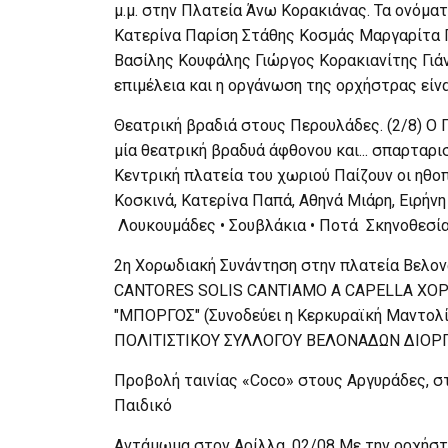
μ.μ. στην Πλατεία Άνω Κορακιάνας. Τα ονόμα
Κατερίνα Παρίση Στάθης Κοσμάς Μαργαρίτα
Βασίλης Κουφάλης Γιώργος Κορακιανίτης Γιά
επιμέλεια και η οργάνωση της ορχήστρας είν
Θεατρική βραδιά στους Περουλάδες. (2/8) Ο 
μία θεατρική βραδυά άφθονου και... σπαρταρισ
Κεντρική πλατεία του χωριού Παίζουν οι ηθο
Κοσκινά, Κατερίνα Παπά, Αθηνά Μιάρη, Ειρήνη
Λουκουμάδες • Σουβλάκια • Ποτά Σκηνοθεσία
2η Χορωδιακή Συνάντηση στην πλατεία Βελoνά
CANTORES SOLIS CANTIAMO A CAPELLA ΧΟ
"ΜΠΟΡΓΟΣ" (Συνοδεύει η Κερκυραϊκή Μαντο
ΠΟΛΙΤΙΣΤΙΚΟΥ ΣΥΛΛΟΓΟΥ ΒΕΛΟΝΑΔΩΝ ΔΙΟΡΓΑ
Προβολή ταινίας «Coco» στους Αργυράδες, στι
Παιδικό
Αντάμωμα στον Αρίλλα, 02/08 Με την ορχήστ