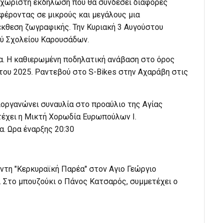
ξεχωριστή εκδήλωση που θα συνδέσει διάφορες
φέροντας σε μικρούς και μεγάλους μια
 έκθεση ζωγραφικής. Την Κυριακή 3 Αυγούστου
ού Σχολείου Καρουσάδων.
. Η καθιερωμένη ποδηλατική ανάβαση στο όρος
του 2025. Ραντεβού στο S-Bikes στην Αχαράβη στις
ιοργανώνει συναυλία στο προαύλιο της Αγίας
ετέχει η Μικτή Χορωδία Ευρωπούλων Ι.
α. Ωρα έναρξης 20:30
ντη "Κερκυραϊκή Παρέα" στον Αγιο Γεώργιο
υ. Στο μπουζούκι ο Πάνος Κατσαρός, συμμετέχει ο