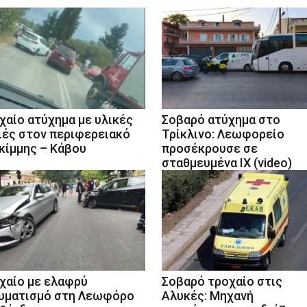
χαίο ατύχημα με υλικές
Σοβαρό ατύχημα στο
ιές στον περιφερειακό
Τρίκλινο: Λεωφορείο
κίμμης – Κάβου
προσέκρουσε σε
σταθμευμένα ΙΧ (video)
χαίο με ελαφρύ
Σοβαρό τροχαίο στις
υματισμό στη Λεωφόρο
Αλυκές: Μηχανή