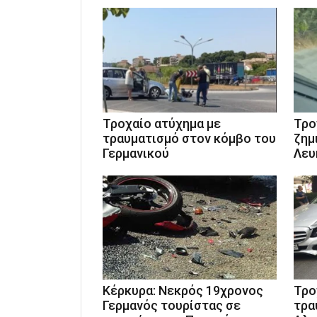
Τροχαίο ατύχημα με
Τρο
τραυματισμό στον κόμβο του
ζημ
Γερμανικού
Λευ
Κέρκυρα: Νεκρός 19χρονος
Τρο
Γερμανός τουρίστας σε
τρα