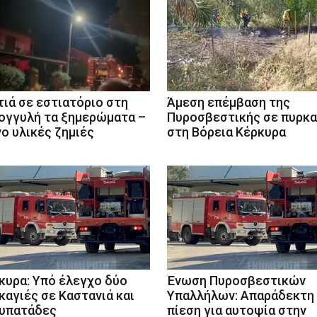
ιά σε εστιατόριο στη
Άμεση επέμβαση της
ογγυλή τα ξημερώματα –
Πυροσβεστικής σε πυρκα
ο υλικές ζημιές
στη Βόρεια Κέρκυρα
κυρα: Υπό έλεγχο δύο
Ένωση Πυροσβεστικών
καγιές σε Καστανιά και
Υπαλλήλων: Απαράδεκτη
υπατάδες
πίεση για αυτοψία στην