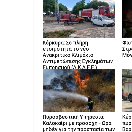
Κέρκυρα: Σε πλήρη
Φωτ
ετοιμότητα το νέο
Στρ
Ανακριτικό Κλιμάκιο
Μόν
Αντιμετώπισης Εγκλημάτων
Εμπρησμού (Α.Κ.Α.Ε.Ε.)
Πυροσβεστική Υπηρεσία:
Κέρ
Καλοκαίρι με προσοχή - Ώρα
πυρ
μηδέν για την προστασία των
Βαρ