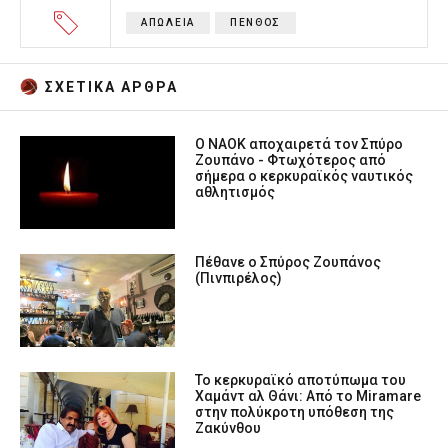
ΑΠΩΛΕΙΑ
ΠΕΝΘΟΣ
ΣΧΕΤΙΚA AΡΘΡΑ
Ο ΝΑΟΚ αποχαιρετά τον Σπύρο
Ζουπάνο - Φτωχότερος από
σήμερα ο κερκυραϊκός ναυτικός
αθλητισμός
Πέθανε ο Σπύρος Ζουπάνος
(Πινπιρέλος)
Το κερκυραϊκό αποτύπωμα του
Χαμάντ αλ Θάνι: Από το Miramare
στην πολύκροτη υπόθεση της
Ζακύνθου