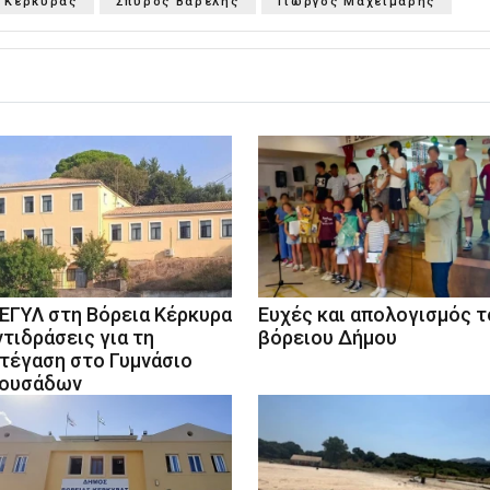
 Κέρκυρας
Σπύρος Βάρελης
Γιώργος Μαχειμάρης
ΕΓΥΛ στη Βόρεια Κέρκυρα
Ευχές και απολογισμός τ
ντιδράσεις για τη
βόρειου Δήμου
τέγαση στο Γυμνάσιο
ουσάδων