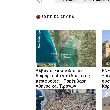
Επεισόδια
δημος Βόρειας
ΣΧΕΤΙΚA AΡΘΡΑ
Αλβανία: Επεισόδια σε
ΕΝΕ
διαμαρτυρία για ιδιωτικές
– Α
περιουσίες – Παρέμβαση
συσ
Αθήνας και Τιράνων
Καρ