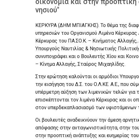
οικονομία και στην προοπτική
νησιού"
ΚΕΡΚΥΡΑ (ΔΗΜ ΜΠΙΑΓΚΗΣ). Το θέμα της διαφ
υπηρεσιών του Οργανισμού Λιμένα Κέρκυρας Α.Ε
Κέρκυρας του ΠΑ.ΣΟ.Κ. – Κινήματος Αλλαγής
Υπουργούς Ναυτιλίας & Νησιωτικής Πολιτικής
συνυπογράφει και ο Βουλευτής Χίου και Κοιν
– Κίνημα Αλλαγής, Σταύρος Μιχαηλίδης.
Στην ερώτηση καλούνται οι αρμόδιοι Υπουργο
την εισήγηση του Δ.Σ. του Ο.Λ.ΚΕ. Α.Ε., που 
υπέρμετρη αύξηση των λιμενικών τελών για τ
επισκέπτονται τον λιμένα Κέρκυρας και οι ο
στον υπερδεκαπλασιασμό των υφιστάμενων τ
Οι βουλευτές αναδεικνύουν την άμεση αρνητικ
απόφασης στην ανταγωνιστικότητα, στην τουρ
στην προοπτική ανάπτυξης και ευημερίας του