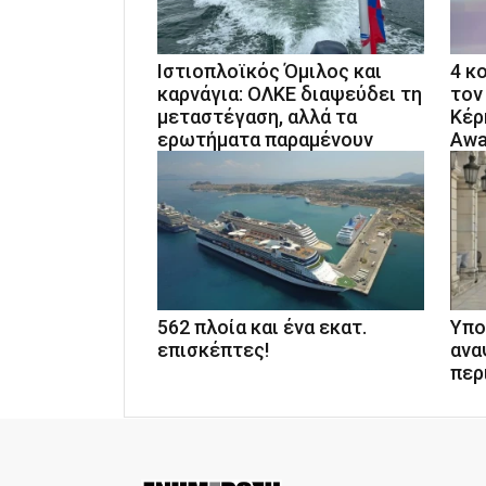
Ιστιοπλοϊκός Όμιλος και
4 κ
καρνάγια: ΟΛΚΕ διαψεύδει τη
τον
μεταστέγαση, αλλά τα
Κέρ
ερωτήματα παραμένουν
Awa
562 πλοία και ένα εκατ.
Υπο
επισκέπτες!
ανα
περ