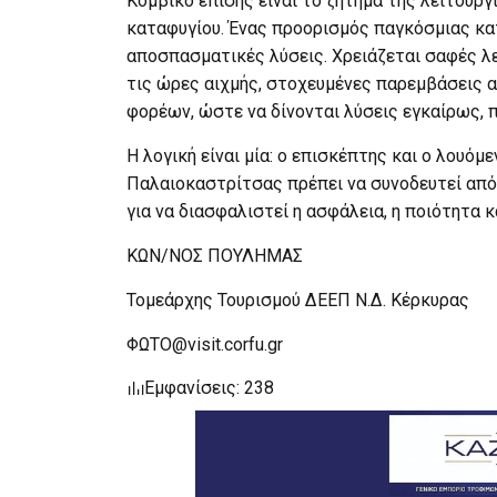
Κομβικό επίσης είναι το ζήτημα της λειτουργ
καταφυγίου. Ένας προορισμός παγκόσμιας κατ
αποσπασματικές λύσεις. Χρειάζεται σαφές λε
τις ώρες αιχμής, στοχευμένες παρεμβάσεις 
φορέων, ώστε να δίνονται λύσεις εγκαίρως, 
Η λογική είναι μία: ο επισκέπτης και ο λουόμ
Παλαιοκαστρίτσας πρέπει να συνοδευτεί από 
για να διασφαλιστεί η ασφάλεια, η ποιότητα 
ΚΩΝ/ΝΟΣ ΠΟΥΛΗΜΑΣ
Τομεάρχης Τουρισμού ΔΕΕΠ Ν.Δ. Κέρκυρας
ΦΩΤΟ@visit.corfu.gr
Εμφανίσεις: 238