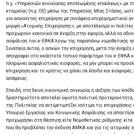
π.χ. «Υπηρεσιών ενοικίασης επιπλωμένης επαύλεως» με 
εταιρείας (π.χ. ΟΕ) μέσω της Υπηρεσίας Μίας Στάσης, ωστ
για ασκούντες επιχείρηση με συνάφεια επιχειρηματικού αν
μορφή «Ατομικής Επιχείρησης», με αποτέλεσμα οι πολίτε
προχωρούν κανονικά σε έναρξη στην εφορία, αλλά να αδυ
ασφάλιση του e-ΕΦΚΑ λόγω της παραπάνω νομοθετικής α
Συνεπεία αυτού, ο ασκών την επιχείρηση, μετά την έναρξη 
απογραφεί στο εκάστοτε τοπικό παράρτημα του e-ΕΦΚΑ κ
πληρώνει ασφαλιστικές εισφορές, να μην μπορεί να προσ
επιχείρηση και το κράτος να χάνει σε έσοδα και εισφορέ
ασάφειας.
Επειδή, στη δεινή οικονομική συγκυρία, η αύξηση των εσό
δραστηριότητα αποτελεί ύψιστη πολιτική προτεραιότητα, 
της Πολιτείας να αντιμετωπίζει ισότιμα τις επιχειρήσεις
Υπουργό Εργασίας και Κοινωνικής Ασφάλισης να απαντήσει:
προχωρήσει στη θέσπιση είτε Νομοθετικής ρύθμισης είτε 
που θα προβλέπει την έκδοση ΑΜΚΑ και για τις ατομικές ε